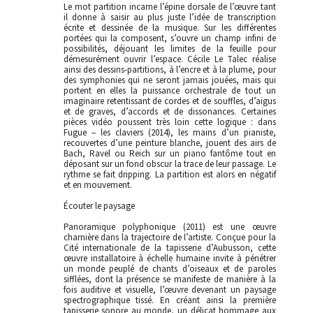
Le mot partition incarne l’épine dorsale de l’œuvre tant
il donne à saisir au plus juste l’idée de transcription
écrite et dessinée de la musique. Sur les différentes
portées qui la composent, s’ouvre un champ infini de
possibilités, déjouant les limites de la feuille pour
démesurément ouvrir l’espace. Cécile Le Talec réalise
ainsi des dessins-partitions, à l’encre et à la plume, pour
des symphonies qui ne seront jamais jouées, mais qui
portent en elles la puissance orchestrale de tout un
imaginaire retentissant de cordes et de souffles, d’aigus
et de graves, d’accords et de dissonances. Certaines
pièces vidéo poussent très loin cette logique : dans
Fugue – les claviers (2014), les mains d’un pianiste,
recouvertes d’une peinture blanche, jouent des airs de
Bach, Ravel ou Reich sur un piano fantôme tout en
déposant sur un fond obscur la trace de leur passage. Le
rythme se fait dripping. La partition est alors en négatif
et en mouvement.
Écouter le paysage
Panoramique polyphonique (2011) est une œuvre
charnière dans la trajectoire de l’artiste. Conçue pour la
Cité internationale de la tapisserie d’Aubusson, cette
œuvre installatoire à échelle humaine invite à pénétrer
un monde peuplé de chants d’oiseaux et de paroles
sifflées, dont la présence se manifeste de manière à la
fois auditive et visuelle, l’œuvre devenant un paysage
spectrographique tissé. En créant ainsi la première
tapisserie sonore au monde, un délicat hommage aux