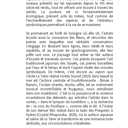
oiseaux présents sur les tapisseries depuis le XVI ème
siècle est rendu, tout en offrant une écoute à travers les
siècles. La posture est ici fondamentalement
écologique, prenant acte du milieu, tout comme de
l’enchevêtrement des espèces et de l’entrelacs
symbiotiques permettant à la vie de se maintenir.
Se promenant en forêt de Sologne où elle vit, l’artiste
écoute aussi la croissance des fleurs, et rencontre des
pierres avec lesquelles une véritable conversation
s’engage. En étudiant leurs lignes, leurs reliefs et leurs
aspérités, et au moyen de spectrogrammes, elle leur
prête une voix. Le paysage tout entier se fait surface
d’écoute et traversée sonore. Ces pierres évoquent l’art
traditionnel japonais des Suiseki, ces pierres travaillées
par l’eau et le temps et dont l’aspect révèle des mondes
symboliques. De même, c’est encore au Japon que
Cécile Le Talec réalise Vortex Sound (2015) dans lequel la
mer est l’actrice centrale et tourbillonnante : filmée à
Naruto, l’océan chante, éructe, siffle, tel un instrument
musical incontrôlable et fougueux, nous entraînant
dans son maelström. C’est ici la puissance et la violence
incantatoire des éléments qui entraîne l’artiste dans le
vortex, « dans le tympan du tourbillon », à la recherche
de « la voix du Pacifique », comme elle le dit. A l’instar
de son dernier film réalisé dans le Salin des Pesquiers à
Hyères (Crystal Rhapsodie, 2025), où la surface aqueuse
et saline de la Terre se transforme en une immense toile
abstraite, aux circonvolutions cristallisées.