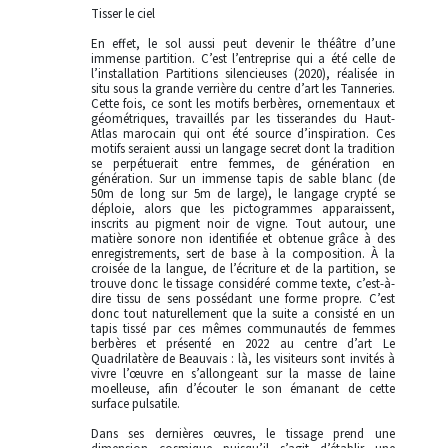
Tisser le ciel
En effet, le sol aussi peut devenir le théâtre d’une
immense partition. C’est l’entreprise qui a été celle de
l’installation Partitions silencieuses (2020), réalisée in
situ sous la grande verrière du centre d’art les Tanneries.
Cette fois, ce sont les motifs berbères, ornementaux et
géométriques, travaillés par les tisserandes du Haut-
Atlas marocain qui ont été source d’inspiration. Ces
motifs seraient aussi un langage secret dont la tradition
se perpétuerait entre femmes, de génération en
génération. Sur un immense tapis de sable blanc (de
50m de long sur 5m de large), le langage crypté se
déploie, alors que les pictogrammes apparaissent,
inscrits au pigment noir de vigne. Tout autour, une
matière sonore non identifiée et obtenue grâce à des
enregistrements, sert de base à la composition. À la
croisée de la langue, de l’écriture et de la partition, se
trouve donc le tissage considéré comme texte, c’est-à-
dire tissu de sens possédant une forme propre. C’est
donc tout naturellement que la suite a consisté en un
tapis tissé par ces mêmes communautés de femmes
berbères et présenté en 2022 au centre d’art Le
Quadrilatère de Beauvais : là, les visiteurs sont invités à
vivre l’œuvre en s’allongeant sur la masse de laine
moelleuse, afin d’écouter le son émanant de cette
surface pulsatile.
Dans ses dernières œuvres, le tissage prend une