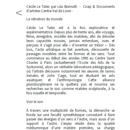
<
Cécile Le Talec par Léa Bismuth - Cnap & Documents
d'artistes Centre-Val de Loire -
La vibration du monde
Cécile Le Talec est à la fois exploratrice et
expérimentatrice. Depuis plus de trente ans, elle voyage,
filme, enregistre, modèle des matières, afin de dévoiler
leurs capacités inouïes, jamais entendues, vues et
perçues. Il s’agit pour elle « d’inventer un trésor ». Dès
lors, l’acte artistique se fait aventure, découverte de
passages invisibles entre les formes et les sens. Tout
commence au début des années 1990 au Centre Saint
Charles à Paris (actuellement l’Ecole des Arts de la
Sorbonne), alors un véritable laboratoire pédagogique,
où l’artiste découvre notamment les œuvres de Iannis
Xenakis et John Cage, tout en étudiant les arts
asiatiques et l’anthropologie. Cette alliance
pluridisciplinaire ne la quittera pas et nourrira ses
recherches sur le son comme matière sculpturale, à la
fois visuelle et temporelle.
Voir le son
À travers une multiplicité de formes, la démarche se
fonde sur une faculté synesthésique consistant à faire
passer des énergies d’un sens à l’autre, mais aussi d’un
support à l’autre. L’enjeu réside dans la qualité
médiumnique d’une matière première, sa charge