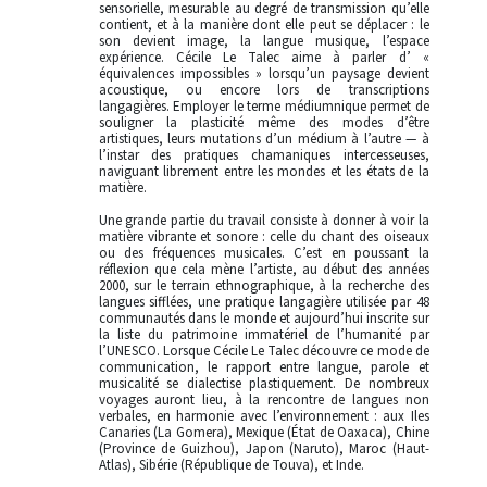
sensorielle, mesurable au degré de transmission qu’elle
contient, et à la manière dont elle peut se déplacer : le
son devient image, la langue musique, l’espace
expérience. Cécile Le Talec aime à parler d’ «
équivalences impossibles » lorsqu’un paysage devient
acoustique, ou encore lors de transcriptions
langagières. Employer le terme médiumnique permet de
souligner la plasticité même des modes d’être
artistiques, leurs mutations d’un médium à l’autre — à
l’instar des pratiques chamaniques intercesseuses,
naviguant librement entre les mondes et les états de la
matière.
Une grande partie du travail consiste à donner à voir la
matière vibrante et sonore : celle du chant des oiseaux
ou des fréquences musicales. C’est en poussant la
réflexion que cela mène l’artiste, au début des années
2000, sur le terrain ethnographique, à la recherche des
langues sifflées, une pratique langagière utilisée par 48
communautés dans le monde et aujourd’hui inscrite sur
la liste du patrimoine immatériel de l’humanité par
l’UNESCO. Lorsque Cécile Le Talec découvre ce mode de
communication, le rapport entre langue, parole et
musicalité se dialectise plastiquement. De nombreux
voyages auront lieu, à la rencontre de langues non
verbales, en harmonie avec l’environnement : aux Iles
Canaries (La Gomera), Mexique (État de Oaxaca), Chine
(Province de Guizhou), Japon (Naruto), Maroc (Haut-
Atlas), Sibérie (République de Touva), et Inde.